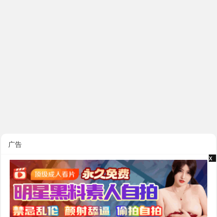
广告
x
x