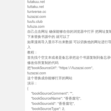
futakuu.net
futtaku.net
funiverse.cc
fuzazai.com
fuufu.club
fufuza.com
自己点击网址 确保能够在你的浏览器中打开 把网址复
下来替换书源中的 就可以了
如果漫画导入显示不出来数据 可以切换他的网址进行
入
教程：
首先找个空文本或者是备忘录把这个书源复制到备忘录
修改你所复制的代码
把"bookSourceUrl": "https:\/\/fuzazai.com",
fuzazai.com
这个替换成你能够打开的网站
演示：
{
"bookSourceComment": "",
"bookSourceName": "香香腐宅",
"bookSourceId": "香香腐宅",
"bookSourceType": 2,