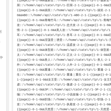
制
导
中