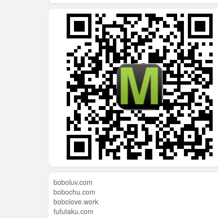
boboluv.com
bobochu.com
bobolove.work
fufutaku.com