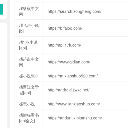
💰纵横中文
https://search.zongheng.com/
网
💰飞卢小说
https://b.faloo.com/
[b]
💰17k小说
http://api.17k.com/
[api]
💰起点中文
https://www.qidian.com/
网
💰小说520
https://m.xiaoshuo520.com/
💰晋江文学
http://android.jjwxc.net/
城[api]
💰恋小说
http://www.lianxiaoshuo.com/
💰熊猫看书
https://anduril.xmkanshu.com/
[api全文]