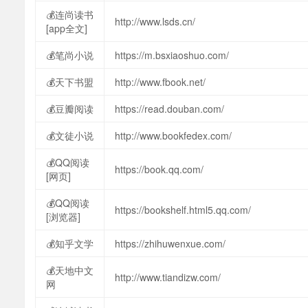
💰连尚读书
http://www.lsds.cn/
[app全文]
💰笔尚小说
https://m.bsxiaoshuo.com/
💰天下书盟
http://www.fbook.net/
💰豆瓣阅读
https://read.douban.com/
💰文徒小说
http://www.bookfedex.com/
💰QQ阅读
https://book.qq.com/
[网页]
💰QQ阅读
https://bookshelf.html5.qq.com/
[浏览器]
💰知乎文学
https://zhihuwenxue.com/
💰天地中文
http://www.tiandizw.com/
网