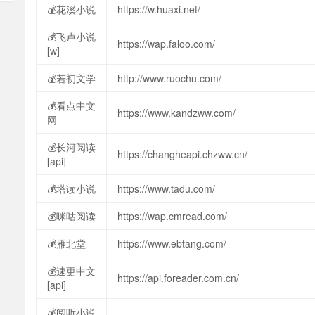
💰花溪小说
https://w.huaxi.net/
💰飞卢小说
https://wap.faloo.com/
[w]
💰若初文学
http://www.ruochu.com/
💰看点中文
https://www.kandzww.com/
网
💰长河阅读
https://changheapi.chzww.cn/
[api]
💰塔读小说
https://www.tadu.com/
💰咪咕阅读
https://wap.cmread.com/
💰雁北堂
https://www.ebtang.com/
💰速更中文
https://api.foreader.com.cn/
[api]
💰阅听小说