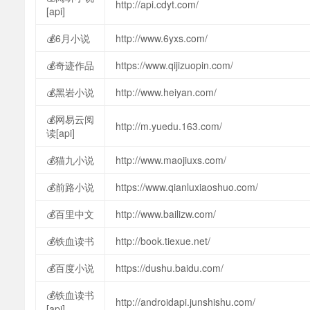
http://api.cdyt.com/
[api]
💰6月小说
http://www.6yxs.com/
💰奇迹作品
https://www.qijizuopin.com/
💰黑岩小说
http://www.heiyan.com/
💰网易云阅
http://m.yuedu.163.com/
读[api]
💰猫九小说
http://www.maojiuxs.com/
💰前路小说
https://www.qianluxiaoshuo.com/
💰百里中文
http://www.bailizw.com/
💰铁血读书
http://book.tiexue.net/
💰百度小说
https://dushu.baidu.com/
💰铁血读书
http://androidapi.junshishu.com/
[api]