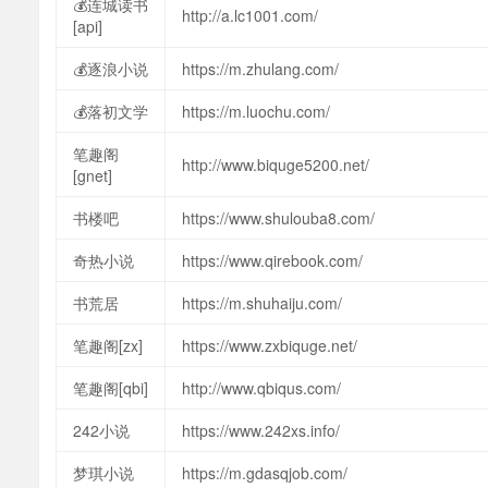
💰连城读书
http://a.lc1001.com/
[api]
💰逐浪小说
https://m.zhulang.com/
💰落初文学
https://m.luochu.com/
笔趣阁
http://www.biquge5200.net/
[gnet]
书楼吧
https://www.shulouba8.com/
奇热小说
https://www.qirebook.com/
书荒居
https://m.shuhaiju.com/
笔趣阁[zx]
https://www.zxbiquge.net/
笔趣阁[qbi]
http://www.qbiqus.com/
242小说
https://www.242xs.info/
梦琪小说
https://m.gdasqjob.com/