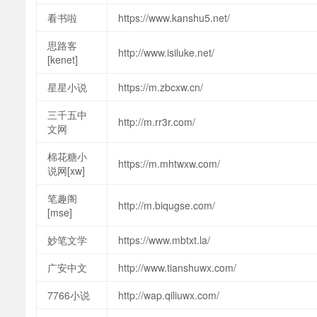
看书啦
https://www.kanshu5.net/
思路客
http://www.isiluke.net/
[kenet]
星星小说
https://m.zbcxw.cn/
三千五中
http://m.rr3r.com/
文网
棉花糖小
https://m.mhtwxw.com/
说网[xw]
笔趣阁
http://m.biqugse.com/
[mse]
妙笔文学
https://www.mbtxt.la/
广安中文
http://www.tianshuwx.com/
7766小说
http://wap.qiliuwx.com/