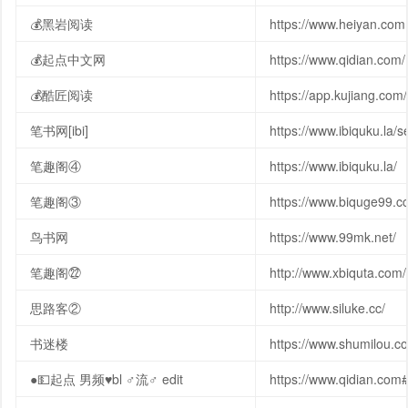
💰黑岩阅读
https://www.heiyan.com
💰起点中文网
https://www.qidian.com/
💰酷匠阅读
https://app.kujiang.com/
笔书网[ibi]
https://www.ibiquku.la/
笔趣阁④
https://www.ibiquku.la/
笔趣阁③
https://www.biquge99.cc
鸟书网
https://www.99mk.net/
笔趣阁㉒
http://www.xbiquta.com/
思路客②
http://www.siluke.cc/
书迷楼
https://www.shumilou.co
●💵起点 男频♥bl ♂流♂ edit
https://www.qidian.com