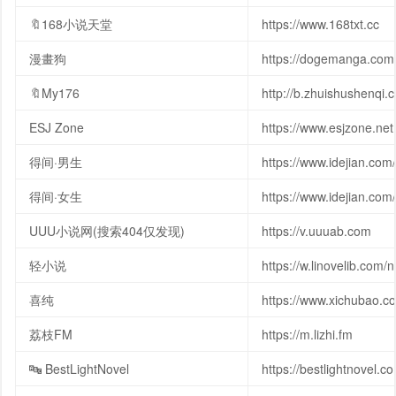
🔖168小说天堂
https://www.168txt.cc
漫畫狗
https://dogemanga.com
🔖My176
http://b.zhuishushenqi.
ESJ Zone
https://www.esjzone.net
得间·男生
https://www.idejian.co
得间·女生
https://www.idejian.co
UUU小说网(搜索404仅发现)
https://v.uuuab.com
轻小说
https://w.linovelib.com/
喜纯
https://www.xichubao
荔枝FM
https://m.lizhi.fm
🔤 BestLightNovel
https://bestlightnovel.c