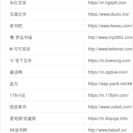
📝红甘泉
https://m.hgq26.com
豆腐文学
https://www.doufu.me/
夜书吧
https://www.lisewu.com/
📚 梦远书城
http://www.my2852.com
🌐 可可英语
http://www.kekenet.com
💡 笔下文学
https://m.bxwxorg.com
趣读网
https://m.qqduw.com/
超凡
https://wap.pan8.net
178小说
https://m.178yhr.com/
悠悠看书
https://www.uuks5.com/
爱笔楼/笔趣阁
https://m.ibiquge.info/
88读书网
http://www.baba5.cc/