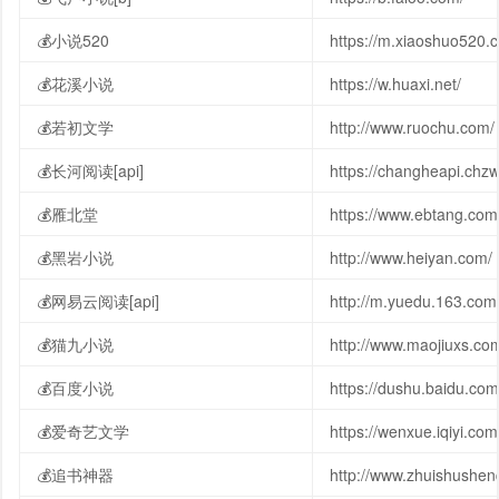
💰小说520
https://m.xiaoshuo520.
💰花溪小说
https://w.huaxi.net/
💰若初文学
http://www.ruochu.com/
💰长河阅读[api]
https://changheapi.chzw
💰雁北堂
https://www.ebtang.com
💰黑岩小说
http://www.heiyan.com/
💰网易云阅读[api]
http://m.yuedu.163.com
💰猫九小说
http://www.maojiuxs.co
💰百度小说
https://dushu.baidu.com
💰爱奇艺文学
https://wenxue.iqiyi.com
💰追书神器
http://www.zhuishushen