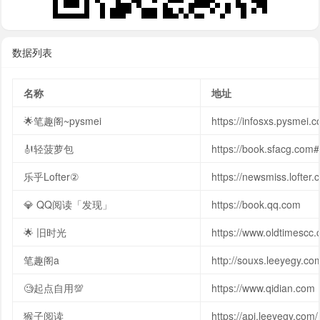
数据列表
名称
地址
🌟笔趣阁~pysmei
https://infosxs.pysmei.c
🎻轻菠萝包
https://book.sfacg.co
乐乎Lofter②
https://newsmiss.lofter
💎 QQ阅读「发现」
https://book.qq.com
🌟 旧时光
https://www.oldtimescc
笔趣阁a
http://souxs.leeyegy.co
🧐起点自用💯
https://www.qidian.com
猴子阅读
https://api.leeyegy.com/