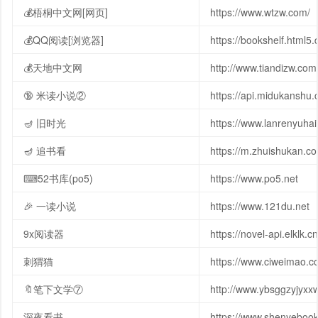
💰梧桐中文网[网页]
https://www.wtzw.com/
💰QQ阅读[浏览器]
https://bookshelf.html5
💰天地中文网
http://www.tiandizw.com
🔞 米读小说②
https://api.midukanshu
🪔️ 旧时光
https://www.lanrenyu
🪔️ 追书看
https://m.zhuishukan
⌨52书库(po5)
https://www.po5.net
🎉 一读小说
https://www.121du.net
9x阅读器
https://novel-api.elklk.cn
刺猬猫
https://www.ciweimao.
🔖笔下文学⑦
http://www.ybsggzyjyxx
深夜看书
https://www.shenyeboo