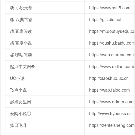
📚 小说天堂
https://www.xstt5.com
📚 汉典古籍
https://gj.zdic.net
💰 豆腐阅读
https://m.doufuyuedu.c
💰 百度小说
https://dushu.baidu.com
💰 咪咕阅读
https://wap.cmread.com
起点中文网❷
https://www.qidian.
UC小说
http://xiaoshuo.uc.cn
飞卢小说
https://wap.faloo.com
起点女生网
https://www.qdmm.com/
爱阅小说①
http://www.hybooks.cn
择日飞升
https://zerifeisheng.com