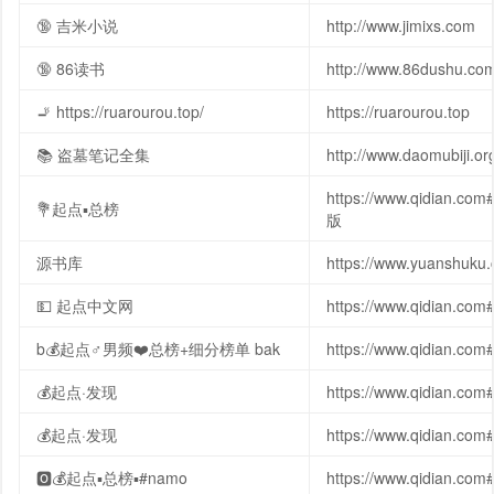
🔞 吉米小说
http://www.jimixs.com
🔞 86读书
http://www.86dushu.co
🚬 https://ruarourou.top/
https://ruarourou.top
📚 盗墓笔记全集
http://www.daomubiji.o
https://www.qidian
💐起点▪总榜
版
源书库
https://www.yuanshuku
💵 起点中文网
https://www.qidian.com
b💰起点♂男频❤️总榜+细分榜单 bak
https://www.qidian.co
💰起点·发现
https://www.qidian.com
💰起点·发现
https://www.qidian.com
🅾💰起点▪总榜▪#namo
https://www.qidian.co