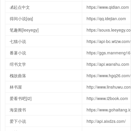
💰起点中文
https://www.qidian.com
得间小说[qq]
https://qq.idejian.com
笔趣阁[leeyegy]
https://souxs.leeyegy.c
七猫小说
https://api-bc.wtzw.com/
番薯小说
https://ggs.manmeng16
绾书文学
https://api.wanshu.com
槐故曲落
https://www.hgq26.com/
林书屋
http://www.linshuwu.co
爱看书吧[i2]
http://www.i2book.com
海棠搜书
https://www.gohaitang.i
爱下小说
http://api.aixdzs.com/