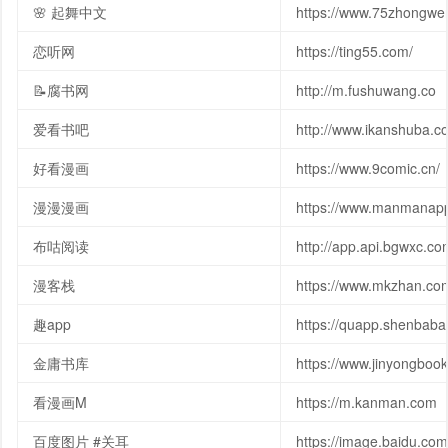
🌸 起舞中文
https://www.75zhongwe
恋听网
https://ting55.com/
📝腐书网
http://m.fushuwang.co
爱看书吧
http://www.ikanshuba.c
好看漫画
https://www.9comic.cn/
漫漫漫画
https://www.manmanap
布咕阅读
http://app.api.bgwxc.co
漫客栈
https://www.mkzhan.co
趣app
https://quapp.shenbab
金庸书库
https://www.jinyongboo
看漫画M
https://m.kanman.com
百度图片 #关耳
https://image.baidu.co