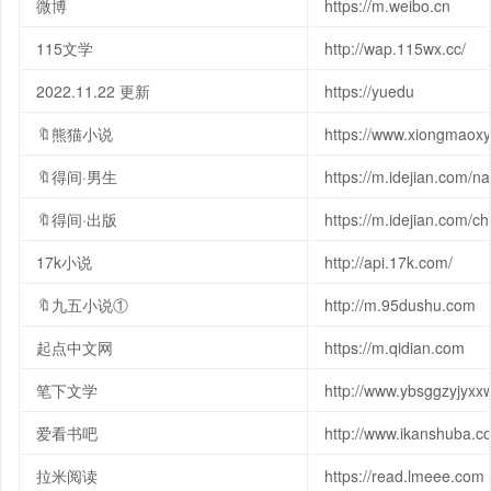
微博
https://m.weibo.cn
115文学
http://wap.115wx.cc/
2022.11.22 更新
https://yuedu
🔖熊猫小说
https://www.xiongmaox
🔖得间·男生
https://m.idejian.com/n
🔖得间·出版
https://m.idejian.com/c
17k小说
http://api.17k.com/
🔖九五小说①
http://m.95dushu.com
起点中文网
https://m.qidian.com
笔下文学
http://www.ybsggzyjyxx
爱看书吧
http://www.ikanshuba.c
拉米阅读
https://read.lmeee.com