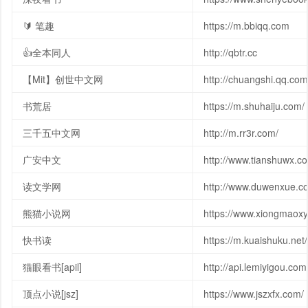
🔰 笔趣
https://m.bbiqq.com
👍全本同人
http://qbtr.cc
【Mit】创世中文网
http://chuangshi.qq.com
书荒居
https://m.shuhaiju.com/
三千五中文网
http://m.rr3r.com/
广安中文
http://www.tianshuwx.c
读文学网
http://www.duwenxue.c
熊猫小说网
https://www.xiongmaoxy
快书读
https://m.kuaishuku.net/
猫眼看书[apil]
http://api.lemiyigou.com
顶点小说[jsz]
https://www.jszxfx.com/