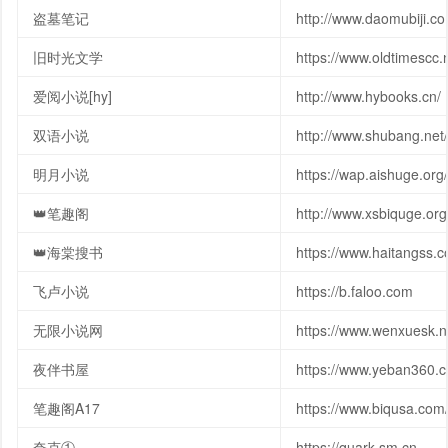
盗墓笔记
http://www.daomubiji.co
旧时光文学
https://www.oldtimescc.n
爱阅小说[hy]
http://www.hybooks.cn/
双语小说
http://www.shubang.net/
明月小说
https://wap.aishuge.org/
👑笔趣阁
http://www.xsbiquge.org
👑海棠搜书
https://www.haitangss.
飞卢小说
https://b.faloo.com
无限小说网
https://www.wenxuesk.n
夜伴书屋
https://www.yeban360.
笔趣阁A17
https://www.biqusa.com
夸克①
https://quark.sm.cn