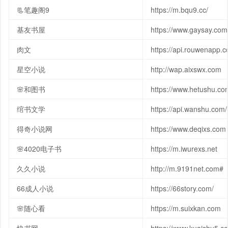
📃笔趣阁9
https://m.bqu9.cc/
基友书屋
https://www.gaysay.com
肉文
https://api.rouwenapp.
星空小说
http://wap.aixswx.com
🌸和图书
https://www.hetushu.co
绾书文学
https://api.wanshu.com/
得奇小说网
https://www.deqixs.com
🌸4020电子书
https://m.iwurexs.net
久久小说
http://m.9191net.com#
66成人小说
https://66story.com/
🌸随心看
https://m.suixkan.com