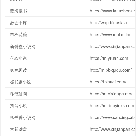
蓝海搜书
https://www.lansebook.
必去书库
http://wap.biqusk.la
🌸棉花糖
https://www.mhtxs.la/
新键盘小说网
http://www.xinjianpan.c
亿软小说
https://m.yruan.com
📃笔趣读
http://m.bbiqudu.com/
💰书旗小说
https://t.shuqi.com/
📃笔仙阁
https://m.bixiange.me/
抖音小说
https://m.douyinxs.com
📃书香小说网
https://www.sanxingcab
🌸新键盘
http://www.xinjianpan.c