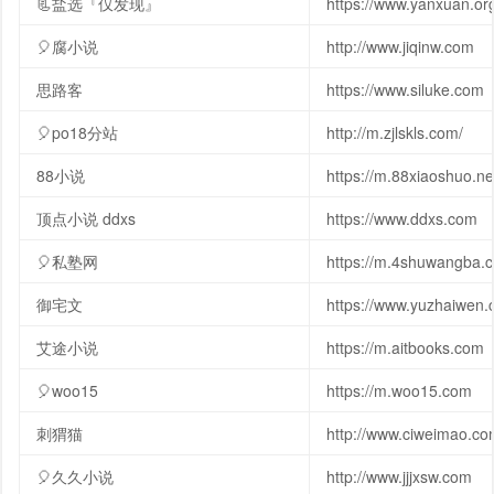
📃盐选『仅发现』
https://www.yanxuan.or
🎈腐小说
http://www.jiqinw.com
思路客
https://www.siluke.com
🎈po18分站
http://m.zjlskls.com/
88小说
https://m.88xiaoshuo.ne
顶点小说 ddxs
https://www.ddxs.com
🎈私塾网
https://m.4shuwangba.
御宅文
https://www.yuzhaiwen
艾途小说
https://m.aitbooks.com
🎈woo15
https://m.woo15.com
刺猬猫
http://www.ciweimao.c
🎈久久小说
http://www.jjjxsw.com