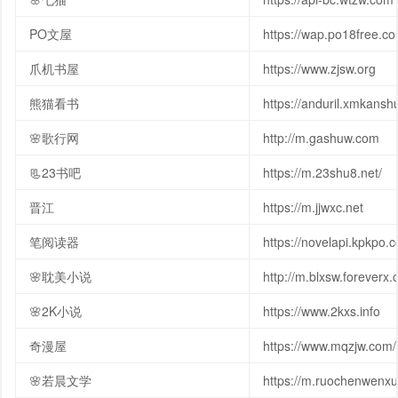
PO文屋
https://wap.po18free.c
爪机书屋
https://www.zjsw.org
熊猫看书
https://anduril.xmkans
🌸歌行网
http://m.gashuw.com
📃23书吧
https://m.23shu8.net/
晋江
https://m.jjwxc.net
笔阅读器
https://novelapi.kpkpo.
🌸耽美小说
http://m.blxsw.foreverx.
🌸2K小说
https://www.2kxs.info
奇漫屋
https://www.mqzjw.com/
🌸若晨文学
https://m.ruochenwenx