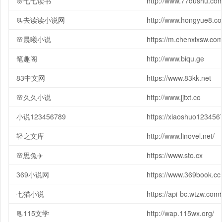
🌸七七读书
http://www.77dushu.co
📃去读读小说网
http://www.hongyue8.co
🌸晨曦小说
https://m.chenxixsw.co
笔趣阁
http://www.biqu.ge
83中文网
https://www.83kk.net
🌸久久小说
http://www.jjtxt.co
小说123456789
https://xiaoshuo123456
轻之文库
http://www.linovel.net/
🌸思兔✈️
https://www.sto.cx
369小说网
https://www.369book.cc
七猫小说
https://api-bc.wtzw.co
📃115文学
http://wap.115wx.org/