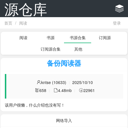
源仓库
首页
/
阅读
登录
阅读
书源
书源合集
订阅源
订阅源合集
其他
备份阅读器
kntse (10633)
2025/10/10
658
4.48mb
22961
该用户很懒，什么介绍也没有写！
网络导入