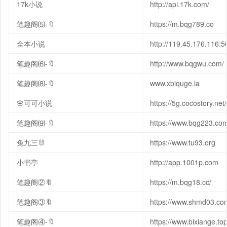
17k小说
http://api.17k.com/
笔趣阁⑸-🔖
https://m.bqg789.co
全本小说
http://119.45.176.116:
笔趣阁⑹-🔖
http://www.bqgwu.com/
笔趣阁⑻-🔖
www.xbiquge.la
🌸可可小说
https://5g.cocostory.net/
笔趣阁⑼-🔖
https://www.bqg223.co
兔九三🐰
https://www.tu93.org
小书亭
http://app.1001p.com
笔趣阁②🔖
https://m.bqg18.cc/
笔趣阁③🔖
https://www.shmd03.co
笔趣阁④-🔖
https://www.bixiange.to