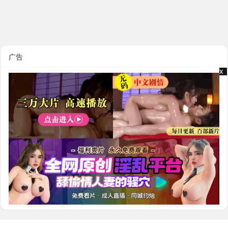
广告
x
x