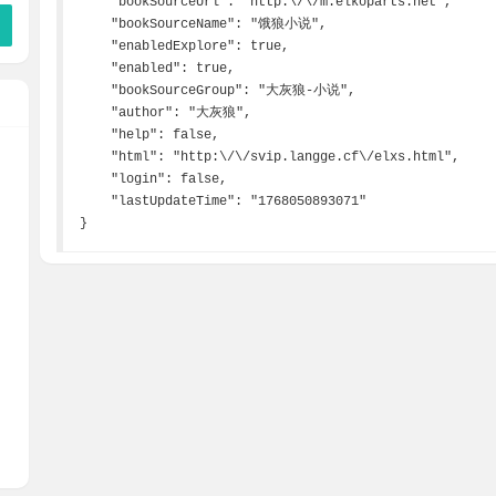
    "bookSourceUrl": "http:\/\/m.elkoparts.net",

    "bookSourceName": "饿狼小说",

    "enabledExplore": true,

    "enabled": true,

    "bookSourceGroup": "大灰狼-小说",

    "author": "大灰狼",

    "help": false,

    "html": "http:\/\/svip.langge.cf\/elxs.html",

    "login": false,

    "lastUpdateTime": "1768050893071"

}