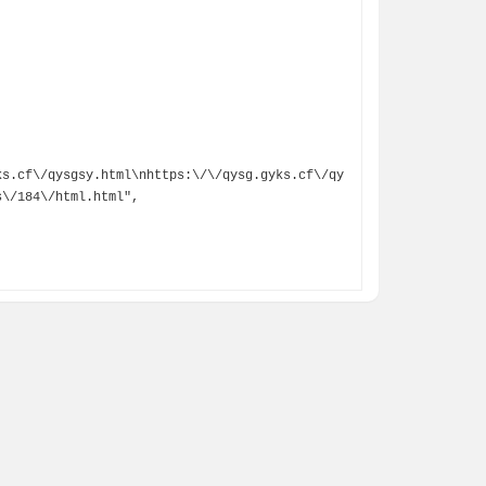
ks.cf\/qysgsy.html\nhttps:\/\/qysg.gyks.cf\/qy
\/184\/html.html",
