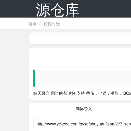
源仓库
首页
/
轻悦时光
晴天聚合 用过的都说好 支持
番茄，七猫，书旗，QQ
网络导入