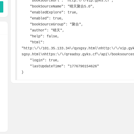
    "bookSourceUrl": "http:\/\/vip.gyks.cf",

    "bookSourceName": "晴天聚合5.0",

    "enabledExplore": true,

    "enabled": true,

    "bookSourceGroup": "聚合",

    "author": "晴天",

    "help": false,

    "html": 
"http:\/\/101.35.133.34\/qysgsy.html\nhttp:\/\/vip.gy
sgsy.html\nhttps:\/\/qreadsy.gyks.cf\/api\/booksources
    "login": true,

    "lastUpdateTime": "1776790154626"

}