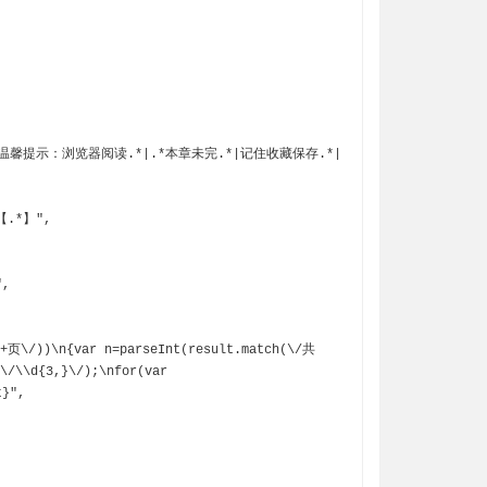
\/\\d{3,}\/);\nfor(var 
}",
