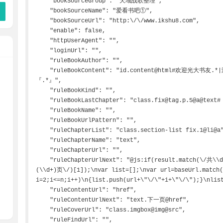
    "bookSourceGroup": "天域战歌整理",

    "bookSourceName": "爱看书吧①",

    "bookSourceUrl": "http:\/\/www.ikshu8.com",

    "enable": false,

    "httpUserAgent": "",

    "loginUrl": "",

    "ruleBookAuthor": "",

    "ruleBookContent": "id.content@html#欢迎光大书友.*|温馨提示：浏览器阅读.*|.*本章未完.*|记住收藏保存.*|
『.*』",

    "ruleBookKind": "",

    "ruleBookLastChapter": "class.fix@tag.p.5@a@text#【.*】",

    "ruleBookName": "",

    "ruleBookUrlPattern": "",

    "ruleChapterList": "class.section-list fix.1@li@a",

    "ruleChapterName": "text",

    "ruleChapterUrl": "",

    "ruleChapterUrlNext": "@js:if(result.match(\/共\\d+页\/))\n{var n=parseInt(result.match(\/共
(\\d+)页\/)[1]);\nvar list=[];\nvar url=baseUrl.match(
i=2;i<=n;i++)\n{list.push(url+\"\/\"+i+\"\/\");}\nlist
    "ruleContentUrl": "href",

    "ruleContentUrlNext": "text.下一页@href",

    "ruleCoverUrl": "class.imgbox@img@src",

    "ruleFindUrl": "",
