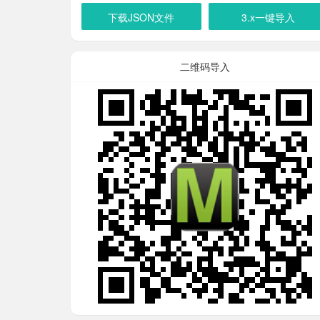
下载JSON文件
3.x一键导入
二维码导入