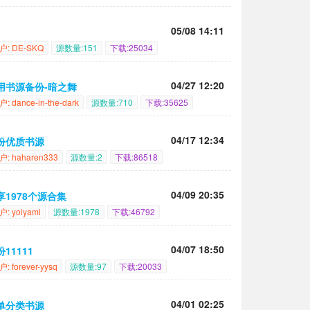
05/08 14:11
j
户: DE-SKQ
源数量:151
下载:25034
04/27 12:20
用书源备份-暗之舞
: dance-in-the-dark
源数量:710
下载:35625
04/17 12:34
份优质书源
户: haharen333
源数量:2
下载:86518
04/09 20:35
享1978个源合集
户: yoiyami
源数量:1978
下载:46792
04/07 18:50
11111
: forever-yysq
源数量:97
下载:20033
04/01 02:25
单分类书源