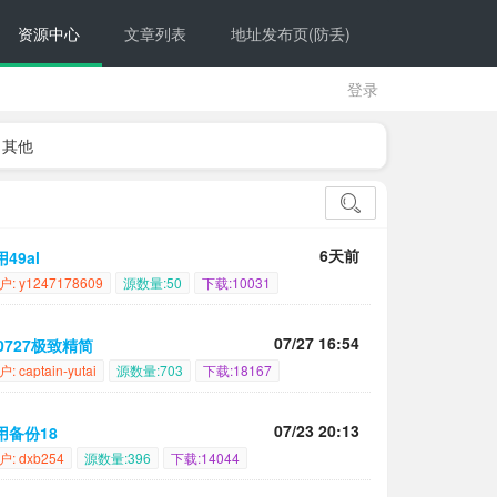
资源中心
文章列表
地址发布页(防丢)
登录
其他
6天前
49al
户: y1247178609
源数量:50
下载:10031
07/27 16:54
60727极致精简
: captain-yutai
源数量:703
下载:18167
07/23 20:13
用备份18
户: dxb254
源数量:396
下载:14044