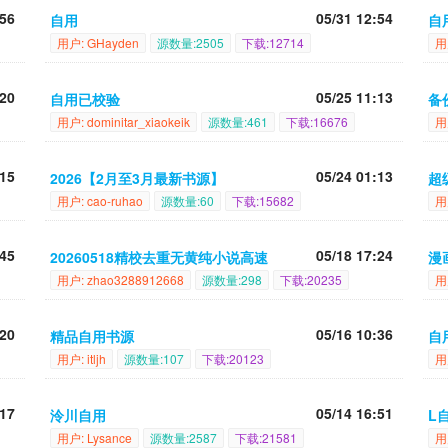
:56
05/31 12:54
自用
自
用户: GHayden
源数量:2505
下载:12714
用
:20
05/25 11:13
自用已校验
备
用户: dominitar_xiaokeik
源数量:461
下载:16676
用
:15
05/24 01:13
2026【2月至3月最新书源】
超
用户: cao-ruhao
源数量:60
下载:15682
用
:45
05/18 17:24
20260518精校去重无黄纯小说高速
漫
用户: zhao3288912668
源数量:298
下载:20235
用户
:20
05/16 10:36
精品自用书源
自
用户: itljh
源数量:107
下载:20123
用
:17
05/14 16:51
泠川自用
L
用户: Lysance
源数量:2587
下载:21581
用户