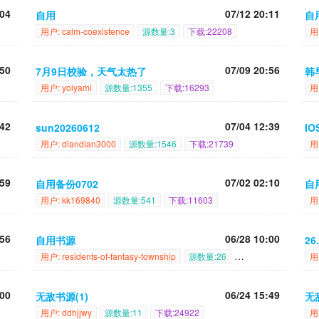
:04
07/12 20:11
自用
自
用户: calm-coexistence
源数量:3
下载:22208
用
:50
07/09 20:56
7月9日校验，天气太热了
韩
用户: yoiyami
源数量:1355
下载:16293
用
:42
07/04 12:39
sun20260612
I
用户: diandian3000
源数量:1546
下载:21739
用
:59
07/02 02:10
自用备份0702
自
用户: kk169840
源数量:541
下载:11603
用
:56
06/28 10:00
自用书源
26
用户: residents-of-fantasy-township
源数量:26
用
:00
06/24 15:49
无敌书源(1)
无
用户: ddhjjwy
源数量:11
下载:24922
用