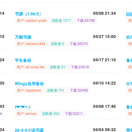
:14
05/08 21:34
书源（1.6k/2）
jjjj
用户: captain-yutai
源数量:1577
下载:45789
用
:15
04/27 15:00
万能书源
自
用户: haharen333
源数量:5
下载:30375
用户
:24
04/17 21:10
平生备份
备
用户: all-ones-life
源数量:31
下载:24518
用
:35
04/10 14:22
Wingy自用备份
分
用户: layperson
源数量:701
下载:32495
用
:43
04/08 17:46
꒰❤ᐡ❤ෆ ͙꒱
备份
4
用户: wmxsz
源数量:263
下载:52211
用户
:34
04/04 09:32
26-4-4小说书源
简