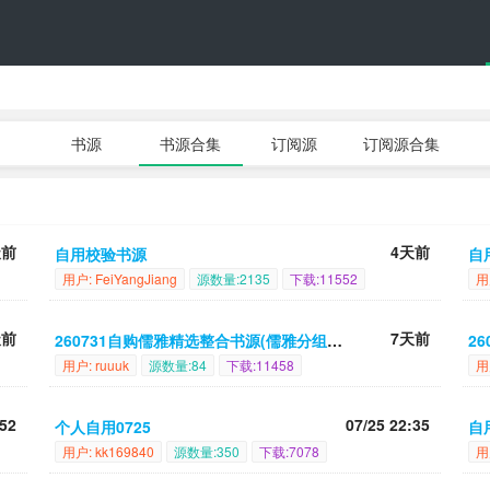
书源
书源合集
订阅源
订阅源合集
天前
4天前
自用校验书源
自用
用户: FeiYangJiang
源数量:2135
下载:11552
用
天前
7天前
260731自购儒雅精选整合书源(儒雅分组最好)
2
用户: ruuuk
源数量:84
下载:11458
用户
:52
07/25 22:35
个人自用0725
自
用户: kk169840
源数量:350
下载:7078
用