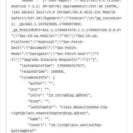
    "header": "{\"User-Agent\":\"Mozilla\/5.0 (Linux; 
Android 7.1.2; SM-G977N) AppleWebKit\/537.36 (KHTML, 
like Gecko) Soul\/4.0 Chrome\/92.0.4515.131 Mobile 
Safari\/537.36\/Eganbro\";\"Cookie\":\n\"gg_iscookie=
1; _ga=GA1.1.107023065.1709607080; 
_ga_RV5C23R3FZ=GS1.1.1709607079.1.1.1709607160.0.0.0\
";\"Sec-Ch-Ua-Mobile\":\"?0\";\"Sec-Ch-Ua-
Platform\":\"Android\";\"Sec-Fetch-
Dest\":\"document\";\"Sec-Fetch-
Mode\":\"navigate\";\"Sec-Fetch-User\":\"?
1\";\"Upgrade-Insecure-Requests\":\"1\"}",

    "lastUpdateTime": 1709965317677,

    "respondTime": 180000,

    "ruleBookInfo": {

        "author": "",

        "init": "",

        "intro": "id.intro@tag.p@html",

        "kind": "",

        "lastChapter": "class.BGsectionOne-top-
right@class.newestChapter@tag.a@text",

        "name": "",

        "tocUrl": "id.list@class.sectionTwo-
bottom@href"
