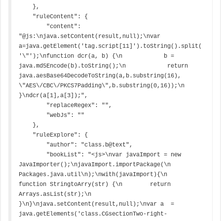
    },

    "ruleContent": {

        "content": 
"@js:\njava.setContent(result,null);\nvar 
a=java.getElement('tag.script[11]').toString().split(
'\"');\nfunction dcr(a, b) {\n            b = 
java.md5Encode(b).toString();\n            return 
java.aesBase64DecodeToString(a,b.substring(16), 
\"AES\/CBC\/PKCS7Padding\",b.substring(0,16));\n        
}\ndcr(a[1],a[3]);",

        "replaceRegex": "",

        "webJs": ""

    },

    "ruleExplore": {

        "author": "class.b@text",

        "bookList": "<js>\nvar javaImport = new 
JavaImporter();\njavaImport.importPackage(\n    
Packages.java.util\n);\nwith(javaImport){\n    
function StringtoArry(str) {\n        return 
Arrays.asList(str);\n    
}\n}\njava.setContent(result,null);\nvar a  = 
java.getElements('class.CGsectionTwo-right-