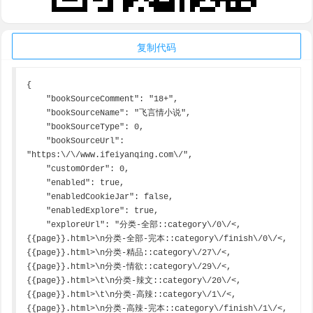
复制代码
{

    "bookSourceComment": "18+",

    "bookSourceName": "飞言情小说",

    "bookSourceType": 0,

    "bookSourceUrl": 
"https:\/\/www.ifeiyanqing.com\/",

    "customOrder": 0,

    "enabled": true,

    "enabledCookieJar": false,

    "enabledExplore": true,

    "exploreUrl": "分类-全部::category\/0\/<,
{{page}}.html>\n分类-全部-完本::category\/finish\/0\/<,
{{page}}.html>\n分类-精品::category\/27\/<,
{{page}}.html>\n分类-情欲::category\/29\/<,
{{page}}.html>\t\n分类-辣文::category\/20\/<,
{{page}}.html>\t\n分类-高辣::category\/1\/<,
{{page}}.html>\n分类-高辣-完本::category\/finish\/1\/<,