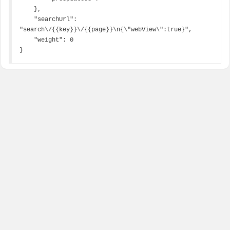
    },

    "searchUrl": 
"search\/{{key}}\/{{page}}\n{\"webView\":true}",

    "weight": 0

}