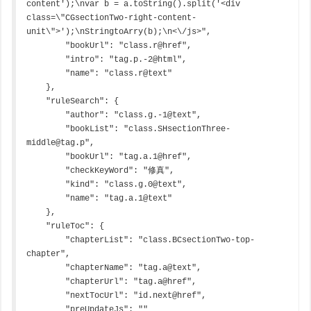
content');\nvar b = a.toString().split('<div 
class=\"CGsectionTwo-right-content-
unit\">');\nStringtoArry(b);\n<\/js>",

        "bookUrl": "class.r@href",

        "intro": "tag.p.-2@html",

        "name": "class.r@text"

    },

    "ruleSearch": {

        "author": "class.g.-1@text",

        "bookList": "class.SHsectionThree-
middle@tag.p",

        "bookUrl": "tag.a.1@href",

        "checkKeyWord": "修真",

        "kind": "class.g.0@text",

        "name": "tag.a.1@text"

    },

    "ruleToc": {

        "chapterList": "class.BCsectionTwo-top-
chapter",

        "chapterName": "tag.a@text",

        "chapterUrl": "tag.a@href",

        "nextTocUrl": "id.next@href",

        "preUpdateJs": ""
