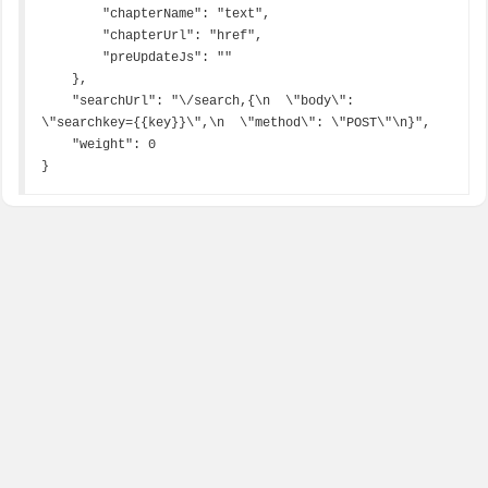
        "chapterName": "text",

        "chapterUrl": "href",

        "preUpdateJs": ""

    },

    "searchUrl": "\/search,{\n  \"body\": 
\"searchkey={{key}}\",\n  \"method\": \"POST\"\n}",

    "weight": 0

}