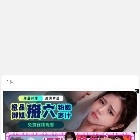
广告
x
x