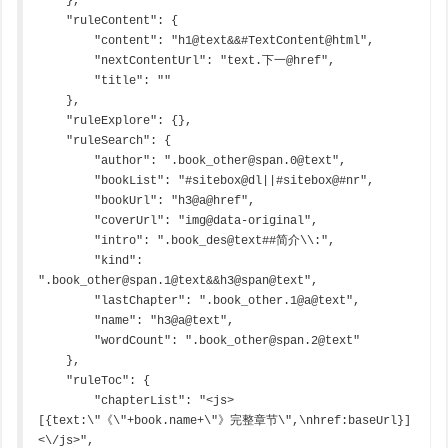
    },

    "ruleContent": {

        "content": "h1@text&&#TextContent@html",

        "nextContentUrl": "text.下一@href",

        "title": ""

    },

    "ruleExplore": {},

    "ruleSearch": {

        "author": ".book_other@span.0@text",

        "bookList": "#sitebox@dl||#sitebox@#nr",

        "bookUrl": "h3@a@href",

        "coverUrl": "img@data-original",

        "intro": ".book_des@text##简介\\:",

        "kind": 
".book_other@span.1@text&&h3@span@text",

        "lastChapter": ".book_other.1@a@text",

        "name": "h3@a@text",

        "wordCount": ".book_other@span.2@text"

    },

    "ruleToc": {

        "chapterList": "<js>
[{text:\"《\"+book.name+\"》完整章节\",\nhref:baseUrl}]
<\/js>",
