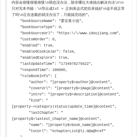
内容会很慢很慢很慢\n我也没办法，除非哪位大佬搞出解决办法\n\n
只对完本书籍：\n导出成txt > 正则表达式把目录搞好\n这不就正常
了吗\n正在连载的就没办法了，只能搞完结的",

    "bookSourceName": "爱豆浆小说",

    "bookSourceType": 0,

    "bookSourceUrl": "https:\/\/www.idoujiang.com",

    "customOrder": 0,

    "enabled": true,

    "enabledCookieJar": false,

    "enabledExplore": true,

    "lastUpdateTime": "1734978275622",

    "respondTime": 180000,

    "ruleBookInfo": {

        "author": "[property$=author]@content",

        "coverUrl": "[property$=image]@content",

        "intro": "[property$=description]@content",

        "kind": "
[property~=category|status|update_time]@content",

        "lastChapter": "
[property$=lastest_chapter_name]@content",

        "name": "[property$=book_name]@content",

        "tocUrl": "#chapterList@li.0@a@href"
