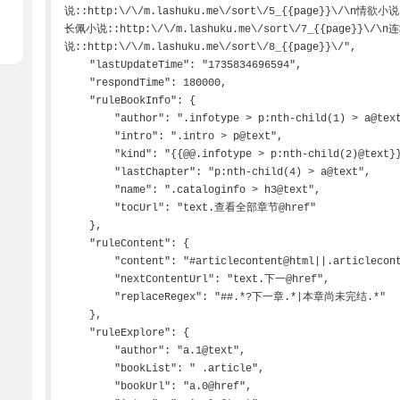
说::http:\/\/m.lashuku.me\/sort\/5_{{page}}\/\n情欲小说:
长佩小说::http:\/\/m.lashuku.me\/sort\/7_{{page}}\/\
说::http:\/\/m.lashuku.me\/sort\/8_{{page}}\/",

    "lastUpdateTime": "1735834696594",

    "respondTime": 180000,

    "ruleBookInfo": {

        "author": ".infotype > p:nth-child(1) > a@text",

        "intro": ".intro > p@text",

        "kind": "{{@@.infotype > p:nth-child(2)@text}}\n{{@@p:nth-child(3)@text}}##.*：",

        "lastChapter": "p:nth-child(4) > a@text",

        "name": ".cataloginfo > h3@text",

        "tocUrl": "text.查看全部章节@href"

    },

    "ruleContent": {

        "content": "#articlecontent@html||.articlecontent@html",

        "nextContentUrl": "text.下一@href",

        "replaceRegex": "##.*?下一章.*|本章尚未完结.*"

    },

    "ruleExplore": {

        "author": "a.1@text",

        "bookList": " .article",

        "bookUrl": "a.0@href",
