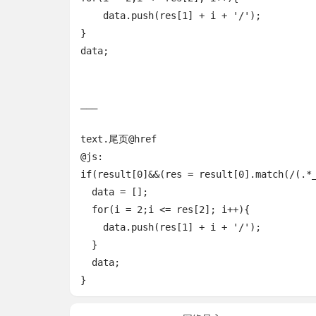
    data.push(res[1] + i + '/');

}

data;

___

text.尾页@href

@js:

if(result[0]&&(res = result[0].match(/(.*_
  data = [];

  for(i = 2;i <= res[2]; i++){

    data.push(res[1] + i + '/');

  }

  data;

}