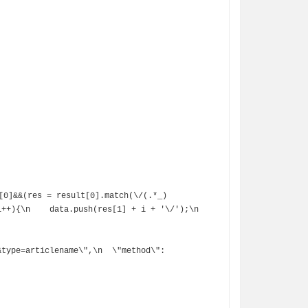
++){\n    data.push(res[1] + i + '\/');\n  