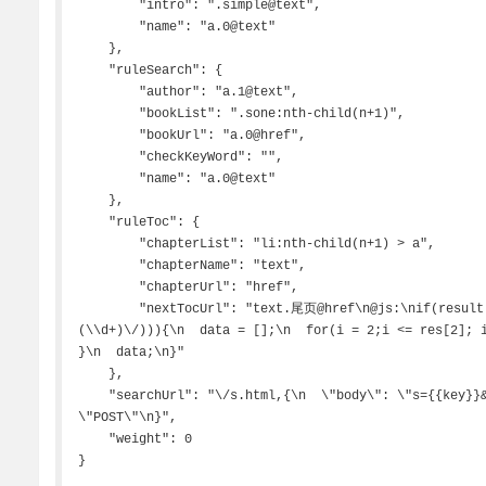
        "intro": ".simple@text",

        "name": "a.0@text"

    },

    "ruleSearch": {

        "author": "a.1@text",

        "bookList": ".sone:nth-child(n+1)",

        "bookUrl": "a.0@href",

        "checkKeyWord": "",

        "name": "a.0@text"

    },

    "ruleToc": {

        "chapterList": "li:nth-child(n+1) > a",

        "chapterName": "text",

        "chapterUrl": "href",

        "nextTocUrl": "text.尾页@href\n@js:\nif(result[0]&&(res = result[0].match(\/(.*_)
(\\d+)\/))){\n  data = [];\n  for(i = 2;i <= res[2]; i
}\n  data;\n}"

    },

    "searchUrl": "\/s.html,{\n  \"body\": \"s={{key}}&type=articlename\",\n  \"method\": 
\"POST\"\n}",

    "weight": 0

}