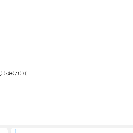
)(\d+)/))){
