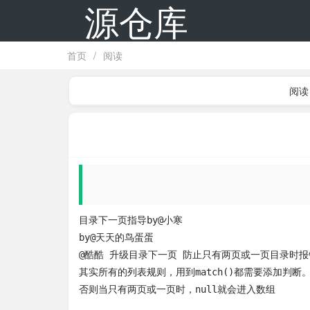
源仓库
首页
/
阅读
阅读
目录下一页指导by@小寒 

by@天天的鸟蛋蛋

@酷酷 升级目录下一页 防止只有两页或一页目录时报
其实所有的列表规则，用到match()都需要添加判断。
否则当只有两页或一页时，null就会进入数组

___
