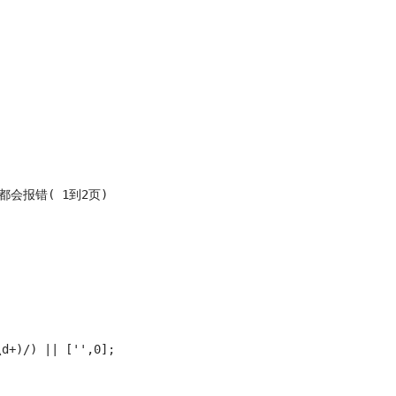
报错( 1到2页)

d+)/) || ['',0];
