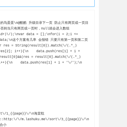
n否则当只有两页或一页时，null就会进入数组
d+)\/);\nvar data = [];\nfor(i = 2;i <= 
);\n}\ndata;\n这个方案有几率 会报错 只要只有第一页和第二页 
res = String(result[0]).match(\/(.*_)
es[2]; i++){\n    data.push(res[1] + i + 
result[0]&&(res = result[0].match(\/(.*_)
++){\n    data.push(res[1] + i + '\/');\n  
:http:\/\/m.lashuku.me\/sort\/3_{{page}}\/\n
n百合小