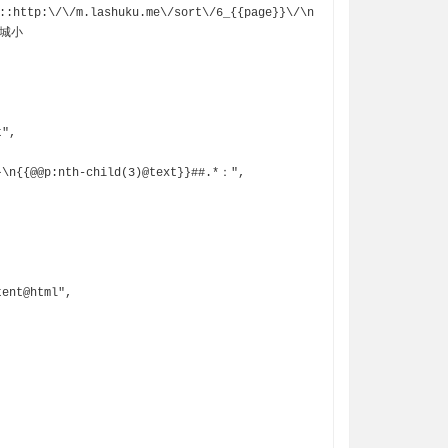
:http:\/\/m.lashuku.me\/sort\/6_{{page}}\/\n
n连城小