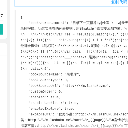
复制代码
{

    "bookSourceComment": "目录下一页指导by@小寒 \nby@天天的鸟蛋蛋\n@酷酷 升级目录下一页 防止只有两页或一页目
录时报错。\n其实所有的列表规则，用到match()都需要添加判断。\
\n___\n\/*\n@js:\nvar res = result[0].match(\/(.*_)(\\
res[2]; i++){\n    data.push(res[1] + i + '\/'
他都会报错( 1到2页)\n*\/\n\n\n\ntext.尾页@href\n@js:\nvar 
(\\d+)\/) || ['',0];\nvar data = [];\nfor(i = 2;i <= r
'\/');\n}\ndata;\n\n\n___\n\ntext.尾页@href\n@js:\nif(
(\\d+)\/))){\n  data = [];\n  for(i = 2;i <= res[2]; i
}\n  data;\n}",

    "bookSourceName": "辣书库",

    "bookSourceType": 0,

    "bookSourceUrl": "http:\/\/m.lashuku.me",

    "customOrder": 0,

    "enabled": true,

    "enabledCookieJar": true,

    "enabledExplore": true,

    "exploreUrl": "耽美小说::http:\/\/m.lashuku.me\/sort\/1_{{page}}\/\n海棠耽
美::http:\/\/m.lashuku.me\/sort\/2_{{page}}\/\n言情小说:
海棠言情::http:\/\/m.lashuku.me\/sort\/4_{{page}}\/\