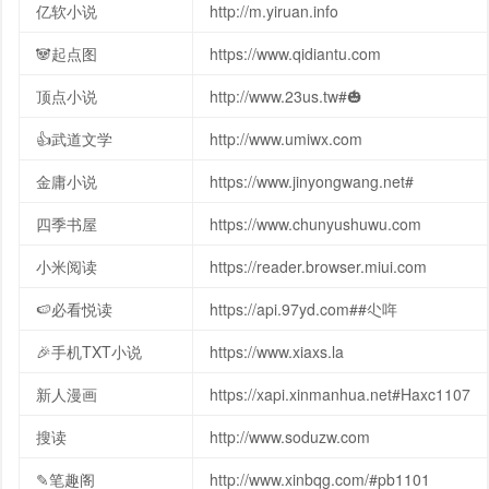
亿软小说
http://m.yiruan.info
🐼起点图
https://www.qidiantu.com
顶点小说
http://www.23us.tw#🎃
👍武道文学
http://www.umiwx.com
金庸小说
https://www.jinyongwang.net#
四季书屋
https://www.chunyushuwu.com
小米阅读
https://reader.browser.miui.com
🍉必看悦读
https://api.97yd.com##尐哖
🎉手机TXT小说
https://www.xiaxs.la
新人漫画
https://xapi.xinmanhua.net#Haxc1107
搜读
http://www.soduzw.com
✎笔趣阁
http://www.xinbqg.com/#pb1101