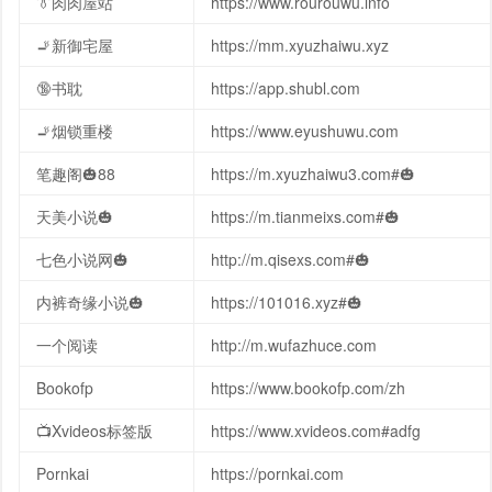
👔肉肉屋站
https://www.rourouwu.info
🚬新御宅屋
https://mm.xyuzhaiwu.xyz
🔞书耽
https://app.shubl.com
🚬烟锁重楼
https://www.eyushuwu.com
笔趣阁🎃88
https://m.xyuzhaiwu3.com#🎃
天美小说🎃
https://m.tianmeixs.com#🎃
七色小说网🎃
http://m.qisexs.com#🎃
内裤奇缘小说🎃
https://101016.xyz#🎃
一个阅读
http://m.wufazhuce.com
Bookofp
https://www.bookofp.com/zh
📺Xvideos标签版
https://www.xvideos.com#adfg
Pornkai
https://pornkai.com