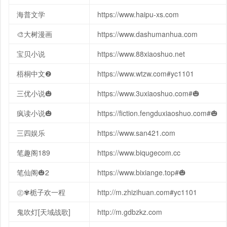
海普文学
https://www.haipu-xs.com
🎨大树漫画
https://www.dashumanhua.com
宝贝小说
https://www.88xiaoshuo.net
梧桐中文❷
https://www.wtzw.com#yc1101
三优小说🎃
https://www.3uxiaoshuo.com#🎃
疯读小说🎃
https://fiction.fengduxiaoshuo.com#🎃
三四娱乐
https://www.san421.com
笔趣阁189
https://www.biqugecom.cc
笔仙阁🎃2
https://www.bixiange.top#🎃
㊣✾栀子欢一程
http://m.zhizihuan.com#yc1101
鬼吹灯[天域战歌]
http://m.gdbzkz.com