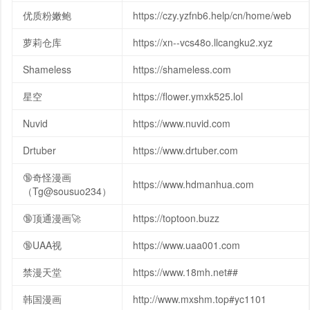
优质粉嫩鲍
https://czy.yzfnb6.help/cn/home/web
萝莉仓库
https://xn--vcs48o.llcangku2.xyz
Shameless
https://shameless.com
星空
https://flower.ymxk525.lol
Nuvid
https://www.nuvid.com
Drtuber
https://www.drtuber.com
🔞奇怪漫画
https://www.hdmanhua.com
（Tg@sousuo234）
🔞顶通漫画🚀
https://toptoon.buzz
🔞UAA视
https://www.uaa001.com
禁漫天堂
https://www.18mh.net##
韩国漫画
http://www.mxshm.top#yc1101