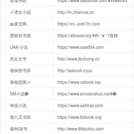
爱读书吧
https://www.aidushu8.com/#xsw8093
🚬渣女小说
http://m.zhanvxs.cc
📖废文网
https://xn--pxtr7m.com
爱丽丝书屋
https://alicesw.org/##ʕ ᵔᴥᵔ ʔ喜静
UAA·小说
https://www.uaa004.com
杰众文学
http://www.jiezhong.cc
🔞疯情书库
http://aabook.cyou
🔞相思阁🚬
https://www.xsbook.top
SM小说🎃
https://www.smxiaoshuo.net#🎃
奇怪小说
https://www.aahhss.com
🔞八叉书库
https://www.8xbook.org
🔞86读书
http://www.86dushu.com