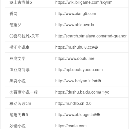
🧩上古卷轴5
https://wiki.biligame.com/skyrim
香网
http://www.xiang5.com
笔趣🎈
http://www.xbiquwx.la
Ⓢ喜马拉雅▪︎关耳
http://search.ximalaya.com#md-guaner
书汇小说🎃
https://m.shuhui8.cc#🎃
豆腐文学
https://www.doufu.me
🔖豆腐阅读
http://api.doufuyuedu.com
黑炎小说
http://www.heiyan.info#🎃
㊣百度小说一程
https://dushu.baidu.com#♤yc
移动阅读cm
http://m.ndlib.cn-2.0
笔趣阁🎃5
http://www.xbiquge.la#🎃
妙镜小说
https://esnta.com