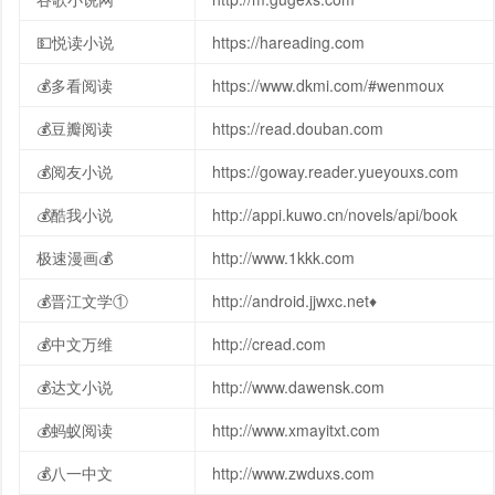
💵悦读小说
https://hareading.com
💰多看阅读
https://www.dkmi.com/#wenmoux
💰豆瓣阅读
https://read.douban.com
💰阅友小说
https://goway.reader.yueyouxs.com
💰酷我小说
http://appi.kuwo.cn/novels/api/book
极速漫画💰
http://www.1kkk.com
💰晋江文学①
http://android.jjwxc.net♦
💰中文万维
http://cread.com
💰达文小说
http://www.dawensk.com
💰蚂蚁阅读
http://www.xmayitxt.com
💰八一中文
http://www.zwduxs.com