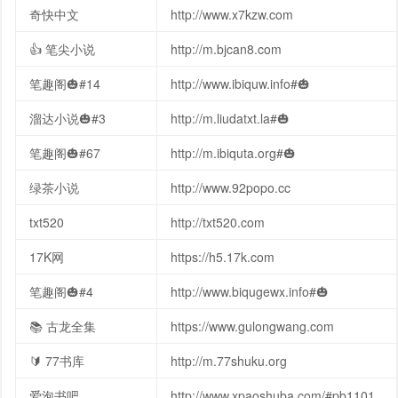
奇快中文
http://www.x7kzw.com
👍 笔尖小说
http://m.bjcan8.com
笔趣阁🎃#14
http://www.ibiquw.info#🎃
溜达小说🎃#3
http://m.liudatxt.la#🎃
笔趣阁🎃#67
http://m.ibiquta.org#🎃
绿茶小说
http://www.92popo.cc
txt520
http://txt520.com
17K网
https://h5.17k.com
笔趣阁🎃#4
http://www.biqugewx.info#🎃
📚 古龙全集
https://www.gulongwang.com
🔰 77书库
http://m.77shuku.org
爱泡书吧
http://www.xpaoshuba.com/#pb1101