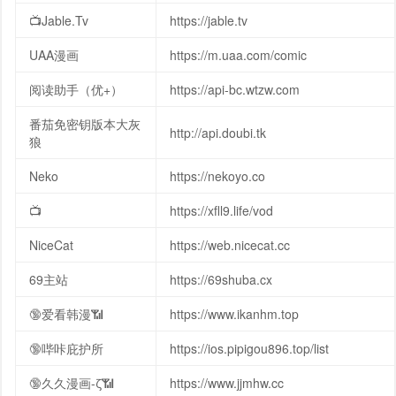
📺Jable.Tv
https://jable.tv
UAA漫画
https://m.uaa.com/comic
阅读助手（优+）
https://api-bc.wtzw.com
番茄免密钥版本大灰
http://api.doubi.tk
狼
Neko
https://nekoyo.co
📺
https://xfll9.life/vod
NiceCat
https://web.nicecat.cc
69主站
https://69shuba.cx
🔞爱看韩漫📶
https://www.ikanhm.top
🔞哔咔庇护所
https://ios.pipigou896.top/list
🔞久久漫画-ζ📶
https://www.jjmhw.cc