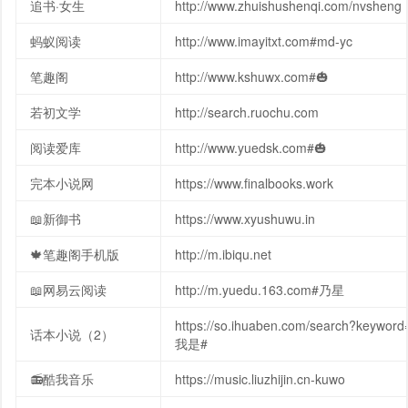
追书·女生
http://www.zhuishushenqi.com/nvsheng
蚂蚁阅读
http://www.imayitxt.com#md-yc
笔趣阁
http://www.kshuwx.com#🎃
若初文学
http://search.ruochu.com
阅读爱库
http://www.yuedsk.com#🎃
完本小说网
https://www.finalbooks.work
📖新御书
https://www.xyushuwu.in
🍁笔趣阁手机版
http://m.ibiqu.net
📖网易云阅读
http://m.yuedu.163.com#乃星
https://so.ihuaben.com/search?keyword
话本小说（2）
我是#
📻酷我音乐
https://music.liuzhijin.cn-kuwo