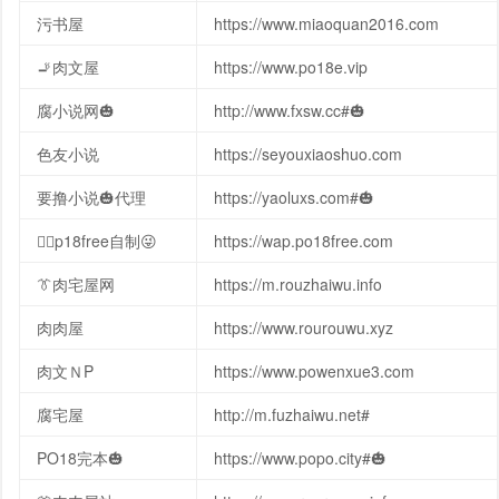
污书屋
https://www.miaoquan2016.com
🚬肉文屋
https://www.po18e.vip
腐小说网🎃
http://www.fxsw.cc#🎃
色友小说
https://seyouxiaoshuo.com
要撸小说🎃代理
https://yaoluxs.com#🎃
🧚‍♀️p18free自制😜
https://wap.po18free.com
👔肉宅屋网
https://m.rouzhaiwu.info
肉肉屋
https://www.rourouwu.xyz
肉文ＮP
https://www.powenxue3.com
腐宅屋
http://m.fuzhaiwu.net#
PO18完本🎃
https://www.popo.city#🎃