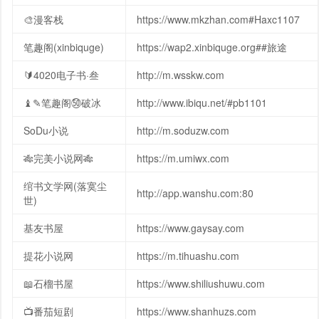
🎨漫客栈
https://www.mkzhan.com#Haxc1107
笔趣阁(xinbiquge)
https://wap2.xinbiquge.org##旅途
🔰4020电子书·叁
http://m.wsskw.com
♝✎笔趣阁㊿破冰
http://www.ibiqu.net/#pb1101
SoDu小说
http://m.soduzw.com
🎋完美小说网🎋
https://m.umiwx.com
绾书文学网(落寞尘
http://app.wanshu.com:80
世)
基友书屋
https://www.gaysay.com
提花小说网
https://m.tihuashu.com
📖石榴书屋
https://www.shiliushuwu.com
📺番茄短剧
https://www.shanhuzs.com