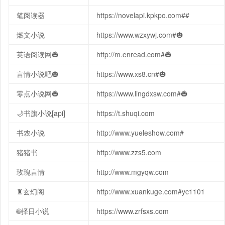
笔阅读器
https://novelapi.kpkpo.com##
燃文小说
https://www.wzxywj.com#🎃
英语阅读网🎃
http://m.enread.com#🎃
言情小说吧🎃
https://www.xs8.cn#🎃
零点小说网🎃
https://www.lingdxsw.com#🎃
🌙书旗小说[api]
https://t.shuqi.com
书农小说
http://www.yueleshow.com#
猪猪书
http://www.zzs5.com
玫瑰言情
http://www.mgyqw.com
♜玄幻阁
http://www.xuankuge.com#yc1101
🌐择日小说
https://www.zrfsxs.com