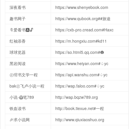
深夜看书
https://www.shenyebook.com
趣书网子
https://www.qubook.org##旅途
🔖爱看书🅰🔓
https://cxb-pro.cread.com#Haxc
红袖添香
https://m.hongxiu.com#kd11
球球览器
https://so.html5.qq.com#🎃
黑岩阅读
https://www.heiyan.com#♤yc
㊣绾书文学一程
https://api.wanshu.com#♤yc
bak㊣飞卢小说一程
https://wap.faloo.com#♤yc
小说-🥝笔789
http://wap.bqzw789.org
铁血读书
http://book.tiexue.net#一程
🎉求小说网
http://www.qiuxiaoshuo.org