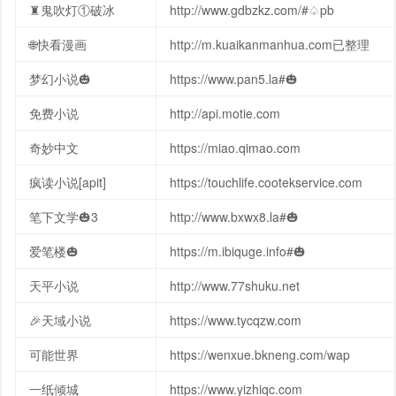
♜鬼吹灯①破冰
http://www.gdbzkz.com/#♤pb
🌐快看漫画
http://m.kuaikanmanhua.com已整理
梦幻小说🎃
https://www.pan5.la#🎃
免费小说
http://api.motie.com
奇妙中文
https://miao.qimao.com
疯读小说[apit]
https://touchlife.cootekservice.com
笔下文学🎃3
http://www.bxwx8.la#🎃
爱笔楼🎃
https://m.ibiquge.info#🎃
天平小说
http://www.77shuku.net
🎉天域小说
https://www.tycqzw.com
可能世界
https://wenxue.bkneng.com/wap
一纸倾城
https://www.yizhiqc.com