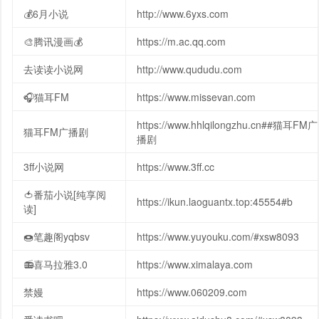
💰6月小说
http://www.6yxs.com
🎨腾讯漫画💰
https://m.ac.qq.com
去读读小说网
http://www.qududu.com
🎧猫耳FM
https://www.missevan.com
https://www.hhlqilongzhu.cn##猫耳FM广
猫耳FM广播剧
播剧
3ff小说网
https://www.3ff.cc
🍅番茄小说[纯享阅
https://ikun.laoguantx.top:45554#b
读]
🍩笔趣阁yqbsv
https://www.yuyouku.com/#xsw8093
📻喜马拉雅3.0
https://www.ximalaya.com
禁嫚
https://www.060209.com