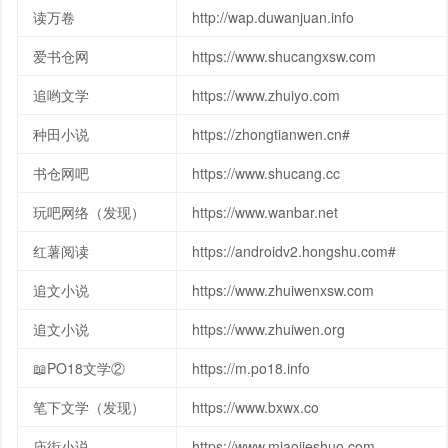
读万卷
http://wap.duwanjuan.info
爱书仓网
https://www.shucangxsw.com
追哟文学
https://www.zhuiyo.com
种田小说
https://zhongtianwen.cn#
书仓网吧
https://www.shucang.cc
玩吧网络（发现）
https://www.wanbar.net
红薯阅读
https://androidv2.hongshu.com#
追文小说
https://www.zhuiwenxsw.com
追文小说
https://www.zhuiwen.org
📖PO18文学②
https://m.po18.info
笔下文学（发现）
https://www.bxwx.co
庙街小说
https://www.miaojieshuo.com