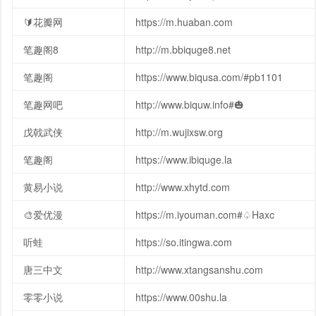
🔰花瓣网
https://m.huaban.com
笔趣阁8
http://m.bbiquge8.net
笔趣阁
https://www.biqusa.com/#pb1101
笔趣网吧
http://www.biquw.info#🎃
戊戟武侠
http://m.wujixsw.org
笔趣阁
https://www.ibiquge.la
黄易小说
http://www.xhytd.com
🎨爱优漫
https://m.iyouman.com#♤Haxc
听蛙
https://so.itingwa.com
唐三中文
http://www.xtangsanshu.com
零零小说
https://www.00shu.la