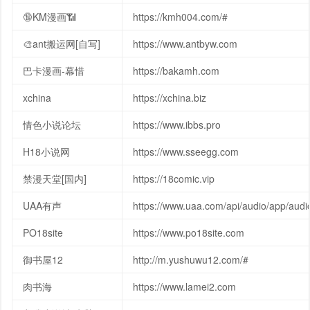
🔞KM漫画📶
https://kmh004.com/#
🎨ant搬运网[自写]
https://www.antbyw.com
巴卡漫画-幕惜
https://bakamh.com
xchina
https://xchina.biz
情色小说论坛
https://www.ibbs.pro
H18小说网
https://www.sseegg.com
禁漫天堂[国内]
https://18comic.vip
UAA有声
https://www.uaa.com/api/audio/app/audi
PO18site
https://www.po18site.com
御书屋12
http://m.yushuwu12.com/#
肉书海
https://www.lamei2.com