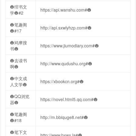
🎃绾书文
https://api.wanshu.com#🎃
学🎃#2
🎃笔趣阁
http://api.sxwlyhzp.com#🎃
🎃#17
🎃鸠摩搜
https://www.jiumodiary.com#🎃
书🎃
🎃去读书
http://www.qudushu.org#🎃
啊🎃
🎃中文成
https://xbookcn.org#🎃
人文学🎃
🎃QQ浏览
https://novel.html5.qq.com#🎃
器🎃
🎃笔趣阁
http://m.bbiquge8.net#🎃
🎃#18
🎃笔下文
http://www.bxwx.la#🎃