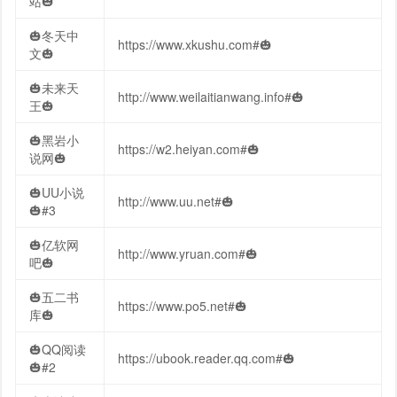
站🎃
🎃冬天中
https://www.xkushu.com#🎃
文🎃
🎃未来天
http://www.weilaitianwang.info#🎃
王🎃
🎃黑岩小
https://w2.heiyan.com#🎃
说网🎃
🎃UU小说
http://www.uu.net#🎃
🎃#3
🎃亿软网
http://www.yruan.com#🎃
吧🎃
🎃五二书
https://www.po5.net#🎃
库🎃
🎃QQ阅读
https://ubook.reader.qq.com#🎃
🎃#2