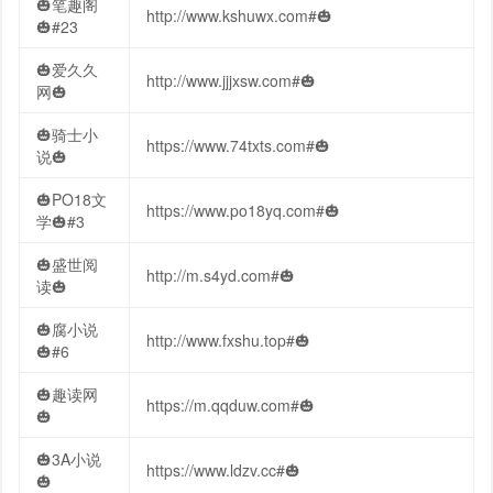
🎃笔趣阁
http://www.kshuwx.com#🎃
🎃#23
🎃爱久久
http://www.jjjxsw.com#🎃
网🎃
🎃骑士小
https://www.74txts.com#🎃
说🎃
🎃PO18文
https://www.po18yq.com#🎃
学🎃#3
🎃盛世阅
http://m.s4yd.com#🎃
读🎃
🎃腐小说
http://www.fxshu.top#🎃
🎃#6
🎃趣读网
https://m.qqduw.com#🎃
🎃
🎃3A小说
https://www.ldzv.cc#🎃
🎃