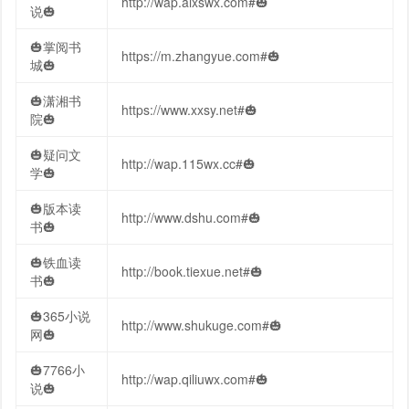
http://wap.aixswx.com#🎃
说🎃
🎃掌阅书
https://m.zhangyue.com#🎃
城🎃
🎃潇湘书
https://www.xxsy.net#🎃
院🎃
🎃疑问文
http://wap.115wx.cc#🎃
学🎃
🎃版本读
http://www.dshu.com#🎃
书🎃
🎃铁血读
http://book.tiexue.net#🎃
书🎃
🎃365小说
http://www.shukuge.com#🎃
网🎃
🎃7766小
http://wap.qiliuwx.com#🎃
说🎃