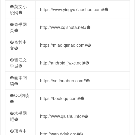
🎃英文小
https://www.yingyuxiaoshuo.com#🎃
说网🎃
🎃奇书网
http://www.xqishuta.net#🎃
页🎃
🎃奇妙中
https://miao.qimao.com#🎃
文🎃
🎃晋江文
http://android.jjwxc.net#🎃
学城🎃
🎃画本阅
https://so.ihuaben.com#🎃
读🎃
🎃QQ阅读
https://book.qq.com#🎃
🎃
🎃求书网
http://www.qiushu.info#🎃
吧🎃
🎃顶点中
http://wap.ddsk.org#🎃