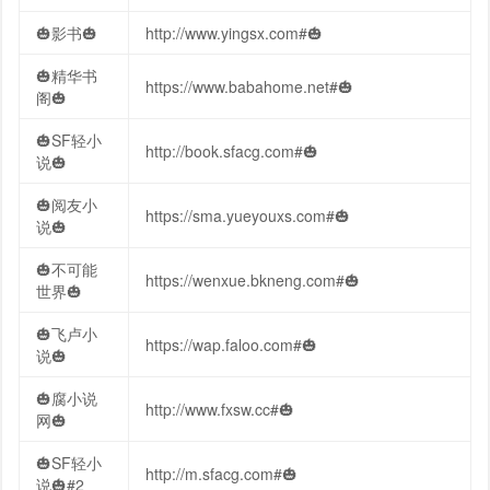
🎃影书🎃
http://www.yingsx.com#🎃
🎃精华书
https://www.babahome.net#🎃
阁🎃
🎃SF轻小
http://book.sfacg.com#🎃
说🎃
🎃阅友小
https://sma.yueyouxs.com#🎃
说🎃
🎃不可能
https://wenxue.bkneng.com#🎃
世界🎃
🎃飞卢小
https://wap.faloo.com#🎃
说🎃
🎃腐小说
http://www.fxsw.cc#🎃
网🎃
🎃SF轻小
http://m.sfacg.com#🎃
说🎃#2