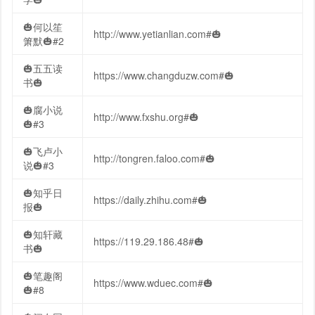
🎃何以笙
http://www.yetianlian.com#🎃
箫默🎃#2
🎃五五读
https://www.changduzw.com#🎃
书🎃
🎃腐小说
http://www.fxshu.org#🎃
🎃#3
🎃飞卢小
http://tongren.faloo.com#🎃
说🎃#3
🎃知乎日
https://daily.zhihu.com#🎃
报🎃
🎃知轩藏
https://119.29.186.48#🎃
书🎃
🎃笔趣阁
https://www.wduec.com#🎃
🎃#8