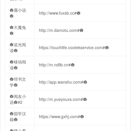
🎃腐小说
http://www.fuxsb.cc#🎃
🎃
🎃大魔兔
http://m.damotu.com#🎃
🎃
🎃追光阅
https://touchlife.cootekservice.com#🎃
读🎃
🎃移动阅
http://m.ndlib.cn#🎃
读🎃
🎃绾书文
http://app.wanshu.com#🎃
学🎃
🎃阅友小
http://m.yueyouxs.com#🎃
说🎃#2
🎃国学汉
https://www.gxhj.com#🎃
籍🎃
🎃随心看