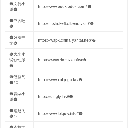
🎃文徒小
http://www.bookfedex.com#🎃
说🎃
🎃书客吧
http://m.shuke8.dlbeauty.cn#🎃
🎃
🎃好汉中
https://wapk.china-yantai.net#🎃
文🎃
🎃大米小
说移动版
https://www.damixs.info#🎃
🎃
🎃笔趣阁
http://www.xbiqugu.la#🎃
🎃#3
🎃青梨小
https://qingly.ink#🎃
说🎃
🎃笔趣阁
http://www.ibiquw.info#🎃
🎃#4
🎃森林文