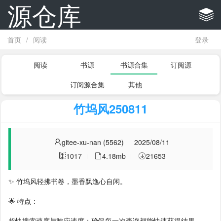
源仓库
首页
/
阅读
登录
阅读
书源
书源合集
订阅源
订阅源合集
其他
竹坞风250811
gitee-xu-nan (5562)
2025/08/11
1017
4.18mb
21653
✨ 竹坞风轻拂书卷，墨香飘逸心自闲。
🌟 特点：
超快搜索速度与响应速度：确保每一次查询都能快速获得结果。