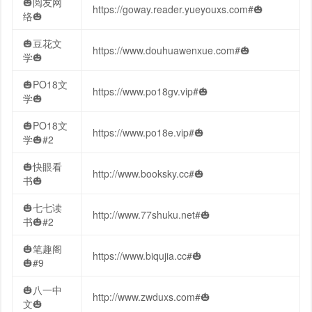
🎃阅友网
https://goway.reader.yueyouxs.com#🎃
络🎃
🎃豆花文
https://www.douhuawenxue.com#🎃
学🎃
🎃PO18文
https://www.po18gv.vip#🎃
学🎃
🎃PO18文
https://www.po18e.vip#🎃
学🎃#2
🎃快眼看
http://www.booksky.cc#🎃
书🎃
🎃七七读
http://www.77shuku.net#🎃
书🎃#2
🎃笔趣阁
https://www.biqujia.cc#🎃
🎃#9
🎃八一中
http://www.zwduxs.com#🎃
文🎃