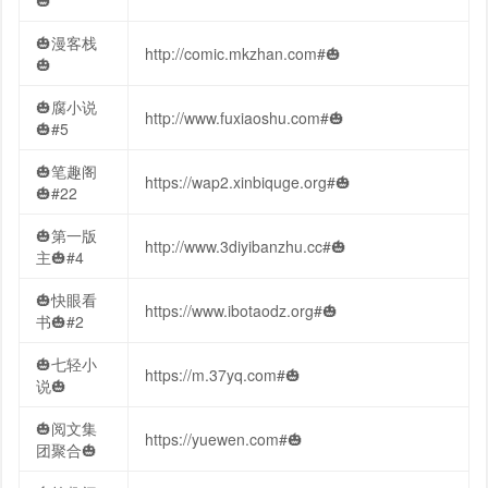
🎃
🎃漫客栈
http://comic.mkzhan.com#🎃
🎃
🎃腐小说
http://www.fuxiaoshu.com#🎃
🎃#5
🎃笔趣阁
https://wap2.xinbiquge.org#🎃
🎃#22
🎃第一版
http://www.3diyibanzhu.cc#🎃
主🎃#4
🎃快眼看
https://www.ibotaodz.org#🎃
书🎃#2
🎃七轻小
https://m.37yq.com#🎃
说🎃
🎃阅文集
https://yuewen.com#🎃
团聚合🎃