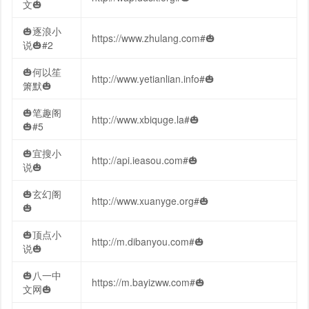
文🎃
🎃逐浪小
https://www.zhulang.com#🎃
说🎃#2
🎃何以笙
http://www.yetianlian.info#🎃
箫默🎃
🎃笔趣阁
http://www.xbiquge.la#🎃
🎃#5
🎃宜搜小
http://api.ieasou.com#🎃
说🎃
🎃玄幻阁
http://www.xuanyge.org#🎃
🎃
🎃顶点小
http://m.dibanyou.com#🎃
说🎃
🎃八一中
https://m.bayizww.com#🎃
文网🎃