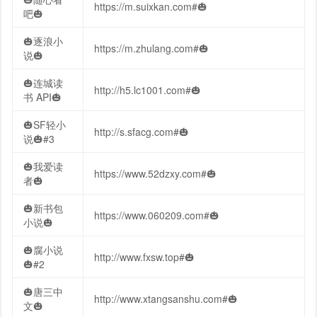
https://m.suixkan.com#🎃
吧🎃
🎃逐浪小
https://m.zhulang.com#🎃
说🎃
🎃连城读
http://h5.lc1001.com#🎃
书 API🎃
🎃SF轻小
http://s.sfacg.com#🎃
说🎃#3
🎃我爱读
https://www.52dzxy.com#🎃
者🎃
🎃新书包
https://www.060209.com#🎃
小说🎃
🎃腐小说
http://www.fxsw.top#🎃
🎃#2
🎃唐三中
http://www.xtangsanshu.com#🎃
文🎃