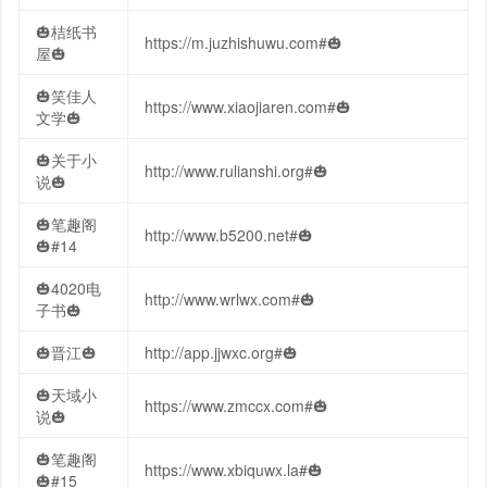
🎃桔纸书
https://m.juzhishuwu.com#🎃
屋🎃
🎃笑佳人
https://www.xiaojiaren.com#🎃
文学🎃
🎃关于小
http://www.rulianshi.org#🎃
说🎃
🎃笔趣阁
http://www.b5200.net#🎃
🎃#14
🎃4020电
http://www.wrlwx.com#🎃
子书🎃
🎃晋江🎃
http://app.jjwxc.org#🎃
🎃天域小
https://www.zmccx.com#🎃
说🎃
🎃笔趣阁
https://www.xbiquwx.la#🎃
🎃#15