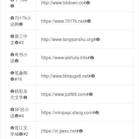
http://www.txtdown.cc#🎃
🎃
🎃7017k小
https://www.7017k.net#🎃
说网🎃
🎃唐三中
http://www.tangsanshu.org#🎃
文🎃#2
🎃奇书小
https://www.qishuta.info#🎃
说🎃
🎃笔趣阁
http://www.bbiquge8.net#🎃
🎃#16
🎃精彩东
https://www.jcdf99.com#🎃
方文学🎃
🎃SF轻小
https://minipapi.sfacg.com#🎃
说🎃#4
🎃晋江文
https://m.jjwxc.net#🎃
学城🎃#2