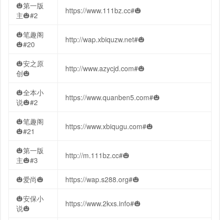
🎃第一版
https://www.111bz.cc#🎃
主🎃#2
🎃笔趣阁
http://wap.xbiquzw.net#🎃
🎃#20
🎃安之原
http://www.azycjd.com#🎃
创🎃
🎃全本小
https://www.quanben5.com#🎃
说🎃#2
🎃笔趣阁
https://www.xbiqugu.com#🎃
🎃#21
🎃第一版
http://m.111bz.cc#🎃
主🎃#3
🎃爱尚🎃
https://wap.s288.org#🎃
🎃安保小
https://www.2kxs.info#🎃
说🎃