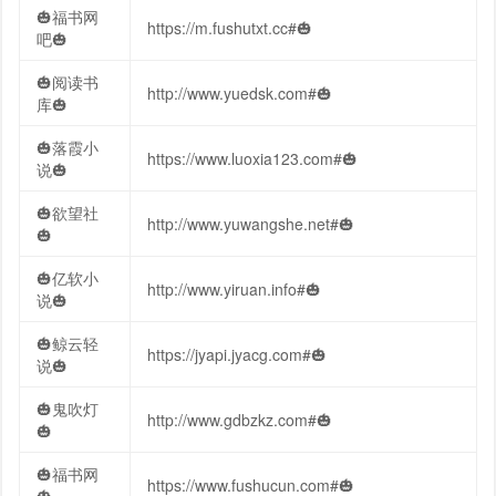
🎃福书网
https://m.fushutxt.cc#🎃
吧🎃
🎃阅读书
http://www.yuedsk.com#🎃
库🎃
🎃落霞小
https://www.luoxia123.com#🎃
说🎃
🎃欲望社
http://www.yuwangshe.net#🎃
🎃
🎃亿软小
http://www.yiruan.info#🎃
说🎃
🎃鲸云轻
https://jyapi.jyacg.com#🎃
说🎃
🎃鬼吹灯
http://www.gdbzkz.com#🎃
🎃
🎃福书网
https://www.fushucun.com#🎃