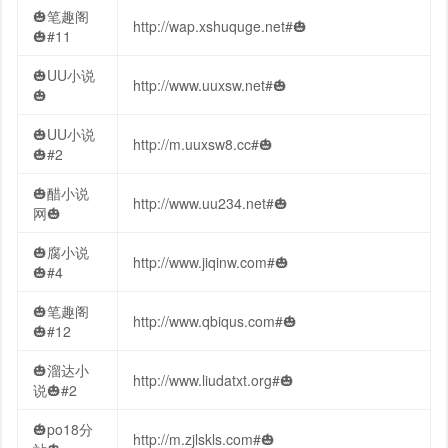
🎃笔趣阁
http://wap.xshuquge.net#🎃
🎃#11
🎃UU小说
http://www.uuxsw.net#🎃
🎃
🎃UU小说
http://m.uuxsw8.cc#🎃
🎃#2
🎃醋小说
http://www.uu234.net#🎃
网🎃
🎃腐小说
http://www.jiqinw.com#🎃
🎃#4
🎃笔趣阁
http://www.qbiqus.com#🎃
🎃#12
🎃溜达小
http://www.liudatxt.org#🎃
说🎃#2
🎃po18分
http://m.zjlskls.com#🎃