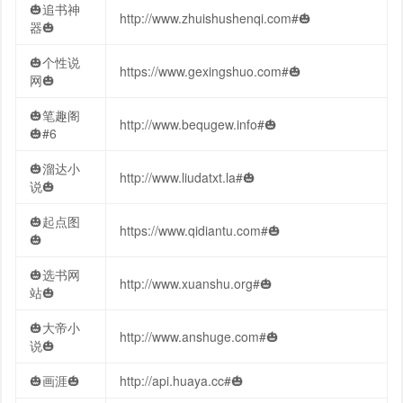
🎃追书神
http://www.zhuishushenqi.com#🎃
器🎃
🎃个性说
https://www.gexingshuo.com#🎃
网🎃
🎃笔趣阁
http://www.bequgew.info#🎃
🎃#6
🎃溜达小
http://www.liudatxt.la#🎃
说🎃
🎃起点图
https://www.qidiantu.com#🎃
🎃
🎃选书网
http://www.xuanshu.org#🎃
站🎃
🎃大帝小
http://www.anshuge.com#🎃
说🎃
🎃画涯🎃
http://api.huaya.cc#🎃