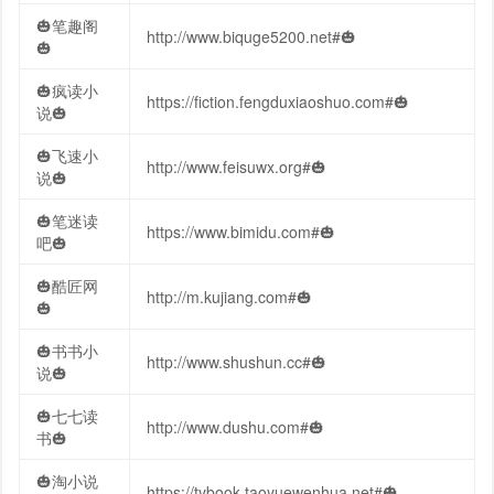
🎃笔趣阁
http://www.biquge5200.net#🎃
🎃
🎃疯读小
https://fiction.fengduxiaoshuo.com#🎃
说🎃
🎃飞速小
http://www.feisuwx.org#🎃
说🎃
🎃笔迷读
https://www.bimidu.com#🎃
吧🎃
🎃酷匠网
http://m.kujiang.com#🎃
🎃
🎃书书小
http://www.shushun.cc#🎃
说🎃
🎃七七读
http://www.dushu.com#🎃
书🎃
🎃淘小说
https://tybook.taoyuewenhua.net#🎃