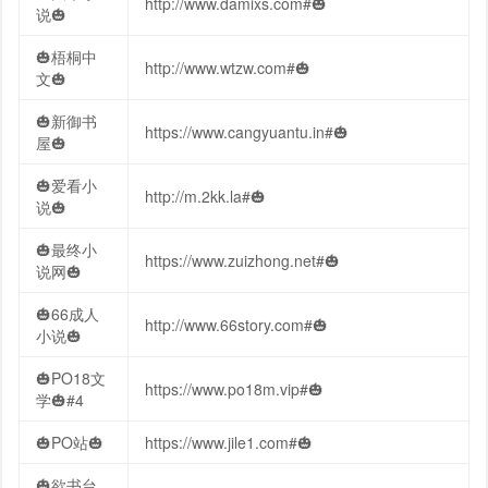
http://www.damixs.com#🎃
说🎃
🎃梧桐中
http://www.wtzw.com#🎃
文🎃
🎃新御书
https://www.cangyuantu.in#🎃
屋🎃
🎃爱看小
http://m.2kk.la#🎃
说️🎃
🎃最终小
https://www.zuizhong.net#🎃
说网🎃
🎃66成人
http://www.66story.com#🎃
小说🎃
🎃PO18文
https://www.po18m.vip#🎃
学🎃#4
🎃PO站🎃
https://www.jile1.com#🎃
🎃欲书台