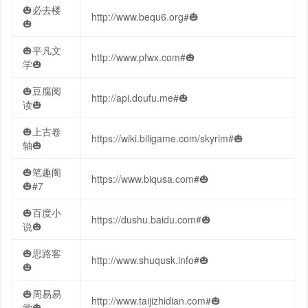
🎃必去楼
http://www.bequ6.org#🎃
🎃
🎃平凡文
http://www.pfwx.com#🎃
学🎃
🎃豆腐阅
http://api.doufu.me#🎃
读🎃
🎃上古卷
https://wiki.biligame.com/skyrim#🎃
轴🎃
🎃笔趣阁
https://www.biqusa.com#🎃
🎃#7
🎃百度小
https://dushu.baidu.com#🎃
说🎃
🎃思路客
http://www.shuqusk.info#🎃
🎃
🎃周易易
http://www.taijizhidian.com#🎃
学🎃