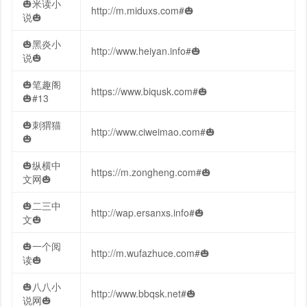
🎃米读小
http://m.miduxs.com#🎃
说🎃
🎃黑炎小
http://www.heiyan.info#🎃
说🎃
🎃笔趣阁
https://www.biqusk.com#🎃
🎃#13
🎃刺猬猫
http://www.ciweimao.com#🎃
🎃
🎃纵横中
https://m.zongheng.com#🎃
文网🎃
🎃二三中
http://wap.ersanxs.info#🎃
文🎃
🎃一个阅
http://m.wufazhuce.com#🎃
读🎃
🎃八八小
http://www.bbqsk.net#🎃
说网🎃