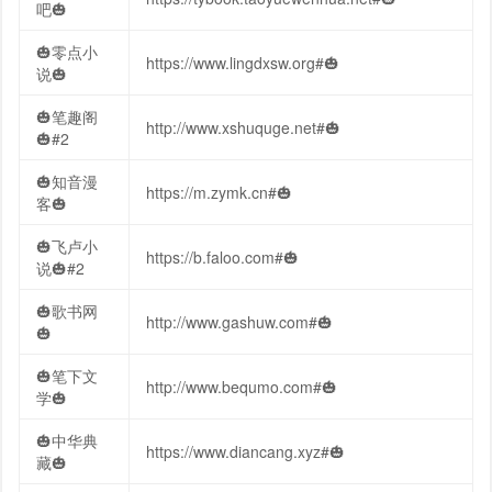
吧🎃
🎃零点小
https://www.lingdxsw.org#🎃
说🎃
🎃笔趣阁
http://www.xshuquge.net#🎃
🎃#2
🎃知音漫
https://m.zymk.cn#🎃
客🎃
🎃飞卢小
https://b.faloo.com#🎃
说🎃#2
🎃歌书网
http://www.gashuw.com#🎃
🎃
🎃笔下文
http://www.bequmo.com#🎃
学🎃
🎃中华典
https://www.diancang.xyz#🎃
藏🎃