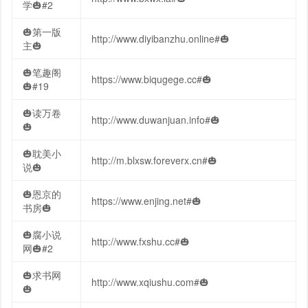
学🎃#2
🎃第一版
http://www.diyibanzhu.online#🎃
主🎃
🎃笔趣阁
https://www.biqugege.cc#🎃
🎃#19
🎃读万卷
http://www.duwanjuan.info#🎃
🎃
🎃耽美小
http://m.blxsw.foreverx.cn#🎃
说🎃
🎃恩京的
https://www.enjing.net#🎃
书房🎃
🎃腐小说
http://www.fxshu.cc#🎃
网🎃#2
🎃求书网
http://www.xqiushu.com#🎃
🎃